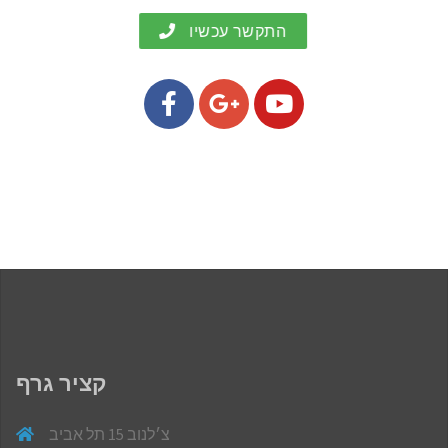
התקשר עכשיו
קציר גרף
צ׳לנוב 15 תל אביב